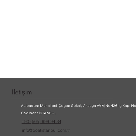
İletişim
Acıbadem Mahallesi, Çeçen Sokak, Akasya AVM,
No:426 İç Kapı No
Üsküdar / İSTANBUL
+90 (505) 999 94 34
info@boatistanbul.com.tr