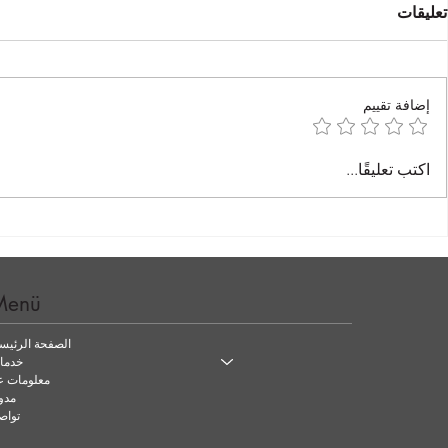
تعليقات
at İstanbul®
إضافة تقييم
تأجير اليخوت في اسطنبول
اكتب تعليقًا...
Menü
الصفحة الرئيس
خدمات
معلومات عن
مدو
تواص