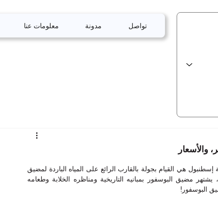
تواصل
مدونة
معلومات عنا
، والأسعار
إن إحدى أكثر الطرق الممتعة لاكتشاف الجمال الفريد لمدينة إسطنبول هي القيام بجولة بالقارب الرائع على المياه الباردة لمضيق 
البوسفور. بالنسبة للسياح المحليين والأجانب على حد سواء، يشتهر مضيق البوسفور بمبانيه التاريخية ومناظره الخلابة وطعامه 
ق البوسفور!