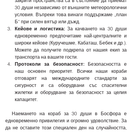
закрити пространства са в състояние да приемат 
30 души независимо от външните метеорологични 
условия. Въпреки това винаги поддържаме „план 
Б“ при силен вятър или дъжд.
Кейове и логистика:
 За качването на 30 души 
едновременно предпочитаме най-централните и 
широки кейове (Куручешме, Кабаташ, Бебек и др.). 
Можете да получите подкрепа от нашия екип за 
транспорта на вашите гости.
Протоколи за безопасност:
 Безопасността е 
наш основен приоритет. Всички наши кораби 
отговарят на международните стандарти за 
сигурност и са оборудвани със спасителни 
жилетки и оборудване за безопасност за целия 
капацитет.
  Наемането на кораб за 30 души в Босфора е 
едновременно привилегия и огромно удоволствие. За 
да не оставите този специален ден на случайността, 