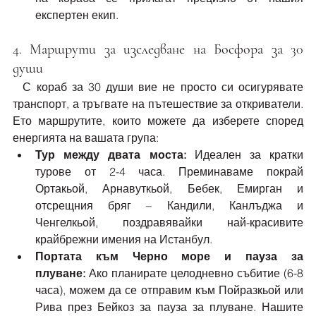
експертен екип.
4. Маршрути за изследване на Босфора за 30 
души
  С кораб за 30 души вие не просто си осигурявате 
транспорт, а тръгвате на пътешествие за откриватели. 
Ето маршрутите, които можете да изберете според 
енергията на вашата група:
Тур между двата моста:
 Идеален за кратки 
турове от 2-4 часа. Преминаваме покрай 
Ортакьой, Арнавуткьой, Бебек, Емирган и 
отсрещния бряг – Кандили, Канлъджа и 
Ченгелкьой, поздравявайки най-красивите 
крайбрежни имения на Истанбул.
Портата към Черно море и пауза за 
плуване:
 Ако планирате целодневно събитие (6-8 
часа), можем да се отправим към Пойразкьой или 
Рива през Бейкоз за пауза за плуване. Нашите 