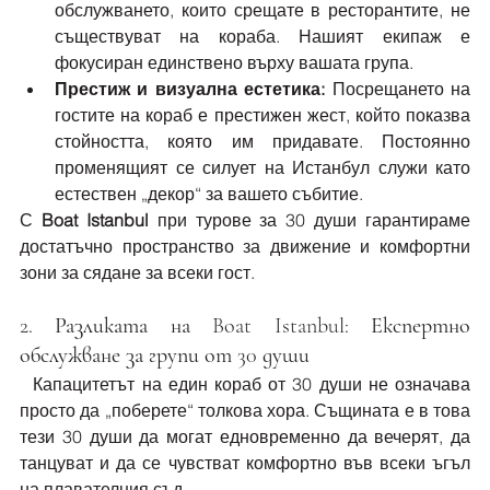
обслужването, които срещате в ресторантите, не 
съществуват на кораба. Нашият екипаж е 
фокусиран единствено върху вашата група.
Престиж и визуална естетика:
 Посрещането на 
гостите на кораб е престижен жест, който показва 
стойността, която им придавате. Постоянно 
променящият се силует на Истанбул служи като 
естествен „декор“ за вашето събитие.
С 
Boat Istanbul
 при турове за 30 души гарантираме 
достатъчно пространство за движение и комфортни 
зони за сядане за всеки гост.
2. Разликата на Boat Istanbul: Експертно 
обслужване за групи от 30 души
  Капацитетът на един кораб от 30 души не означава 
просто да „поберете“ толкова хора. Същината е в това 
тези 30 души да могат едновременно да вечерят, да 
танцуват и да се чувстват комфортно във всеки ъгъл 
на плавателния съд.