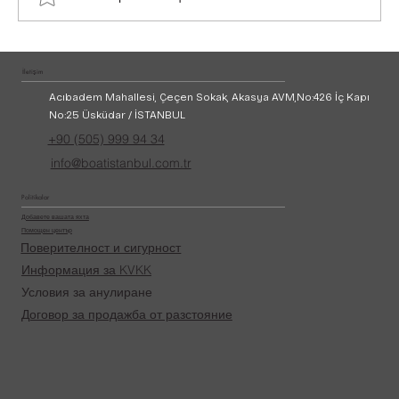
Наем на лодка за 50 души в Истанбул
İletişim
Acıbadem Mahallesi, Çeçen Sokak, Akasya AVM,
No:426 İç Kapı
No:25 Üsküdar / İSTANBUL
+90 (505) 999 94 34
info@boatistanbul.com.tr
Politikalar
Добавете вашата яхта
Помощен център
Поверителност и сигурност
Информация за KVKK
Условия за анулиране
Договор за продажба от разстояние