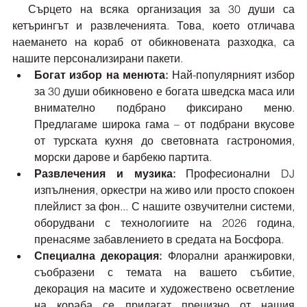
  Сърцето на всяка организация за 30 души са 
кетърингът и развлеченията. Това, което отличава 
наемането на кораб от обикновената разходка, са 
нашите персонализирани пакети.
Богат избор на менюта:
 Най-популярният избор 
за 30 души обикновено е богата шведска маса или 
внимателно подбрано фиксирано меню. 
Предлагаме широка гама – от подбрани вкусове 
от турската кухня до световната гастрономия, 
морски дарове и барбекю партита.
Развлечения и музика:
 Професионални DJ 
изпълнения, оркестри на живо или просто спокоен 
плейлист за фон... С нашите озвучителни системи, 
оборудвани с технологиите на 2026 година, 
пренасяме забавлението в средата на Босфора.
Специална декорация:
 Флорални аранжировки, 
съобразени с темата на вашето събитие, 
декорация на масите и художествено осветление 
на кораба се прилагат прецизно от нашия 