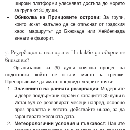
широки платформи улесняват достъпа до морето 
за група от 30 души.
Обиколка на Принцовите острови:
 За групи, 
които искат напълно да се откъснат от градския 
хаос, маршрутът до Бююкада или Хейбелиада 
винаги е фаворит.
5. Резервация и планиране: На какво да обърнете 
внимание?
  Организация за 30 души изисква процес на 
подготовка, който не оставя място за грешки. 
Препоръчваме да имате предвид следните точки:
Значението на ранната резервация:
 Модерните 
и добре поддържани кораби с капацитет 30 души в 
Истанбул се резервират месеци напред, особено 
през пролетта и лятото. Действайте бързо, за да 
гарантирате желаната дата.
Метеорологични условия и гъвкавост:
 Нашите 