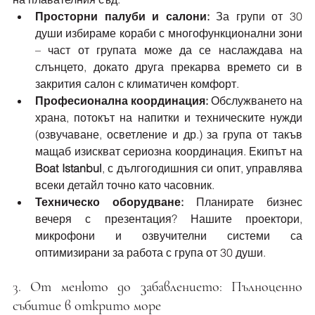
Просторни палуби и салони:
 За групи от 30 
души избираме кораби с многофункционални зони 
– част от групата може да се наслаждава на 
слънцето, докато друга прекарва времето си в 
закрития салон с климатичен комфорт.
Професионална координация:
 Обслужването на 
храна, потокът на напитки и техническите нужди 
(озвучаване, осветление и др.) за група от такъв 
мащаб изискват сериозна координация. Екипът на 
Boat Istanbul
, с дългогодишния си опит, управлява 
всеки детайл точно като часовник.
Техническо оборудване:
 Планирате бизнес 
вечеря с презентация? Нашите проектори, 
микрофони и озвучителни системи са 
оптимизирани за работа с група от 30 души.
3. От менюто до забавлението: Пълноценно 
събитие в открито море