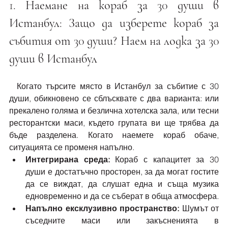
1. Наемане на кораб за 30 души в 
Истанбул: Защо да изберете кораб за 
събития от 30 души? Наем на лодка за 30 
души в Истанбул
  Когато търсите място в Истанбул за събитие с 30 
души, обикновено се сблъсквате с два варианта: или 
прекалено голяма и безлична хотелска зала, или тесни 
ресторантски маси, където групата ви ще трябва да 
бъде разделена. Когато наемете кораб обаче, 
ситуацията се променя напълно.
Интегрирана среда:
 Кораб с капацитет за 30 
души е достатъчно просторен, за да могат гостите 
да се виждат, да слушат една и съща музика 
едновременно и да се съберат в обща атмосфера.
Напълно ексклузивно пространство:
 Шумът от 
съседните маси или закъсненията в 