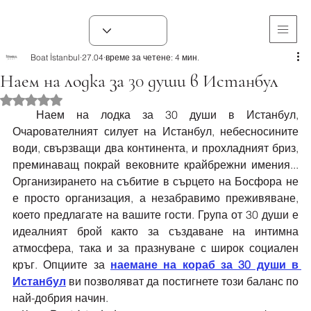
Boat İstanbul
27.04
време за четене: 4 мин.
Наем на лодка за 30 души в Истанбул
Оценено с NaN от 5 звезди.
  Наем на лодка за 30 души в Истанбул, 
Очарователният силует на Истанбул, небесносините 
води, свързващи два континента, и прохладният бриз, 
преминаващ покрай вековните крайбрежни имения... 
Организирането на събитие в сърцето на Босфора не 
е просто организация, а незабравимо преживяване, 
което предлагате на вашите гости. Група от 30 души е 
идеалният брой както за създаване на интимна 
атмосфера, така и за празнуване с широк социален 
кръг. Опциите за 
наемане на кораб за 30 души в 
Истанбул
 ви позволяват да постигнете този баланс по 
най-добрия начин.