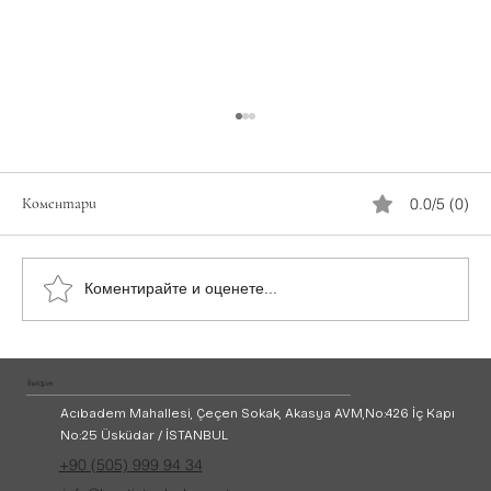
Коментари
0.0/5 (0)
Яхта под наем в Истанбул
Коментирайте и оценете...
İletişim
Acıbadem Mahallesi, Çeçen Sokak, Akasya AVM,
No:426 İç Kapı
No:25 Üsküdar / İSTANBUL
+90 (505) 999 94 34