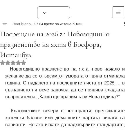
Boat İstanbul
27.04
време за четене: 5 мин.
Посрещане на 2026 г.: Новогодишно
празненство на яхта в Босфора,
Истанбул
Оценено с NaN от 5 звезди.
  Новогодишно празненство на яхта, ново начало и 
желание да се отърсим от умората от цяла отминала 
година. С падането на последните листа от 2025 г., в 
съзнанието ни вече започва да се появява сладката 
въпросителна: „Какво ще правим тази Нова година?“
  Класическите вечери в ресторанти, претъпканите 
хотелски балове или домашните партита винаги са 
варианти. Но ако искате да надхвърлите стандартите, 