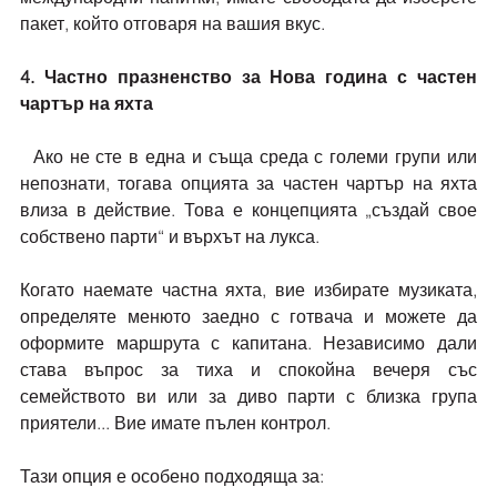
пакет, който отговаря на вашия вкус.
4. Частно празненство за Нова година с частен 
чартър на яхта
  Ако не сте в една и съща среда с големи групи или 
непознати, тогава опцията за частен чартър на яхта 
влиза в действие. Това е концепцията „създай свое 
собствено парти“ и върхът на лукса.
Когато наемате частна яхта, вие избирате музиката, 
определяте менюто заедно с готвача и можете да 
оформите маршрута с капитана. Независимо дали 
става въпрос за тиха и спокойна вечеря със 
семейството ви или за диво парти с близка група 
приятели... Вие имате пълен контрол.
Тази опция е особено подходяща за: