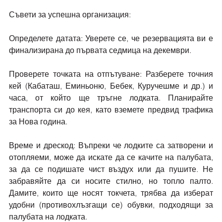
Съвети за успешна организация:
Определете датата: Уверете се, че резервацията ви е 
финализирана до първата седмица на декември.
Проверете точката на отпътуване: Разберете точния 
кей (Кабаташ, Еминьоню, Бебек, Куручешме и др.) и 
часа, от който ще тръгне лодката. Планирайте 
транспорта си до кея, като вземете предвид трафика 
за Нова година.
Време и дрескод: Въпреки че лодките са затворени и 
отопляеми, може да искате да се качите на палубата, 
за да се подишате чист въздух или да пушите. Не 
забравяйте да си носите стилно, но топло палто. 
Дамите, които ще носят токчета, трябва да изберат 
удобни (противохлъзгащи се) обувки, подходящи за 
палубата на лодката.