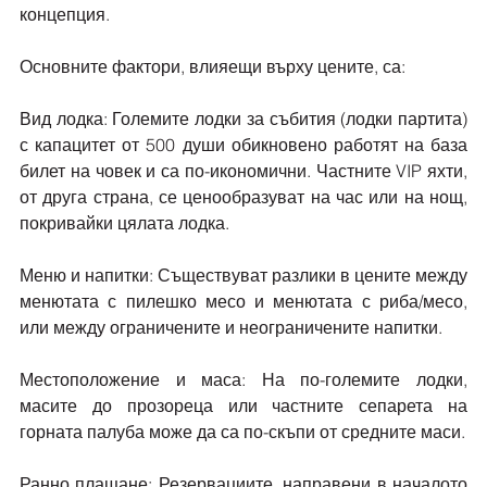
концепция.
Основните фактори, влияещи върху цените, са:
Вид лодка: Големите лодки за събития (лодки партита) 
с капацитет от 500 души обикновено работят на база 
билет на човек и са по-икономични. Частните VIP яхти, 
от друга страна, се ценообразуват на час или на нощ, 
покривайки цялата лодка.
Меню и напитки: Съществуват разлики в цените между 
менютата с пилешко месо и менютата с риба/месо, 
или между ограничените и неограничените напитки.
Местоположение и маса: На по-големите лодки, 
масите до прозореца или частните сепарета на 
горната палуба може да са по-скъпи от средните маси.
Ранно плащане: Резервациите, направени в началото 