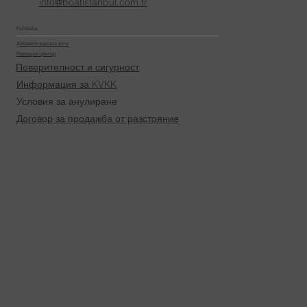
info@boatistanbul.com.tr
Politikalar
Добавете вашата яхта
Помощен център
Поверителност и сигурност
Информация за KVKK
Условия за анулиране
Договор за продажба от разстояние