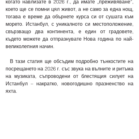
когато навлизате в 2026 г., да имате „преживяване“, 
което ще се помни цял живот, а не само за една нощ, 
тогава е време да обърнете курса си от сушата към 
морето. Истанбул, с уникалното си местоположение, 
свързващо два континента, е един от градовете, 
където можете да отпразнувате Нова година по най-
великолепния начин.
  В тази статия ще обсъдим подробно тънкостите на 
посрещането на 2026 г. със звука на вълните и ритъма 
на музиката, съпроводени от блестящия силует на 
Истанбул – накратко, новогодишно празненство на 
яхта.