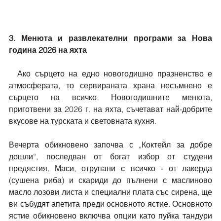
3. Менюта и развлекателни програми за Нова 
година 2026 на яхта
  Ако сърцето на едно новогодишно празненство е 
атмосферата, то сервираната храна несъмнено е 
сърцето на всичко. Новогодишните менюта, 
приготвени за 2026 г. на яхта, съчетават най-добрите 
вкусове на турската и световната кухня.
Вечерта обикновено започва с „Коктейл за добре 
дошли“, последван от богат избор от студени 
предястия. Маси, отрупани с всичко - от лакерда 
(сушена риба) и скариди до пълнени с маслиново 
масло лозови листа и специални плата със сирена, ще 
ви събудят апетита преди основното ястие. Основното 
ястие обикновено включва опции като пуйка тандури 