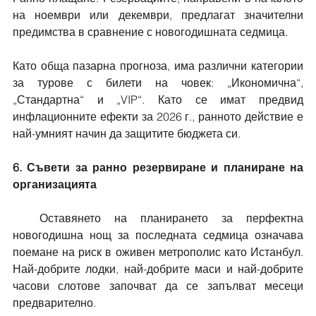
на ноември или декември, предлагат значителни 
предимства в сравнение с новогодишната седмица.
Като обща пазарна прогноза, има различни категории 
за турове с билети на човек: „Икономична“, 
„Стандартна“ и „VIP“. Като се имат предвид 
инфлационните ефекти за 2026 г., ранното действие е 
най-умният начин да защитите бюджета си.
6. Съвети за ранно резервиране и планиране на 
организацията
  Оставянето на планирането за перфектна 
новогодишна нощ за последната седмица означава 
поемане на риск в оживен метрополис като Истанбул. 
Най-добрите лодки, най-добрите маси и най-добрите 
часови слотове започват да се запълват месеци 
предварително.