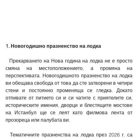
1. Новогодишно празненство на лодка
  Прекарването на Нова година на лодка не е просто 
смяна на местоположението, а промяна на 
перспективата. Новогодишното празненство на лодка 
ви обещава свобода от това да сте затворени в четири 
стени и постоянно променяща се гледка. Докато 
отпивате от питието си и си чатите с приятелите си, 
историческите имения, дворци и блестящите мостове 
на Истанбул ще се леят като филмова лента от 
прозореца или палубата ви.
  Тематичните празненства на лодка през 2026 г. са 