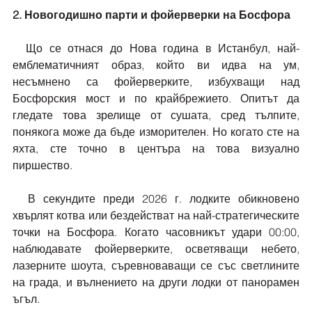
2. Новогодишно парти и фойерверки на Босфора
  Що се отнася до Нова година в Истанбул, най-
емблематичният образ, който ви идва на ум, 
несъмнено са фойерверките, избухващи над 
Босфорския мост и по крайбрежието. Опитът да 
гледате това зрелище от сушата, сред тълпите, 
понякога може да бъде изморителен. Но когато сте на 
яхта, сте точно в центъра на това визуално 
пиршество.
  В секундите преди 2026 г. лодките обикновено 
хвърлят котва или бездействат на най-стратегическите 
точки на Босфора. Когато часовникът удари 00:00, 
наблюдавате фойерверките, осветяващи небето, 
лазерните шоута, съревноваващи се със светлините 
на града, и вълнението на други лодки от панорамен 
ъгъл.