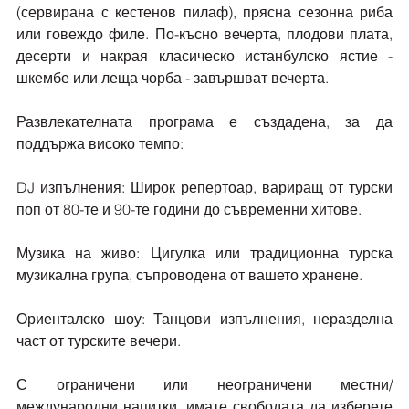
(сервирана с кестенов пилаф), прясна сезонна риба 
или говеждо филе. По-късно вечерта, плодови плата, 
десерти и накрая класическо истанбулско ястие - 
шкембе или леща чорба - завършват вечерта.
Развлекателната програма е създадена, за да 
поддържа високо темпо:
DJ изпълнения: Широк репертоар, вариращ от турски 
поп от 80-те и 90-те години до съвременни хитове.
Музика на живо: Цигулка или традиционна турска 
музикална група, съпроводена от вашето хранене.
Ориенталско шоу: Танцови изпълнения, неразделна 
част от турските вечери.
С ограничени или неограничени местни/
международни напитки, имате свободата да изберете 