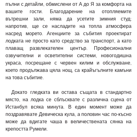
пълни с детайли, обмислени от А до Я за комфорта на 
вашите гости. Благодарение на отопляемите 
вътрешни зали, няма да усетите зимния студ; 
напротив, ще се насладите на топла атмосфера 
насред морето. Агенциите за събития проектират 
лодката не просто като средство за транспорт, а като 
плаващ развлекателен център. Професионални 
озвучителни и осветителни системи, новогодишна 
украса, посрещане с червен килим и обслужване, 
което продължава цяла нощ, са крайъгълните камъни 
на това събитие.
  Докато гледката ви остава същата в стандартно 
място, на лодка се сблъсквате с различна сцена от 
Истанбул всяка минута. В един момент може да 
поздравявате Девическа кула, а половин час по-късно 
може да вдигате чаша в величествената сянка на 
крепостта Румели.