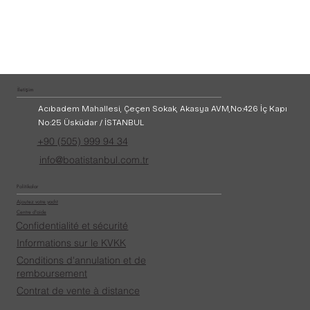
İletişim
Acıbadem Mahallesi, Çeçen Sokak, Akasya AVM,
No:426 İç Kapı
No:25 Üsküdar / İSTANBUL
+90 (505) 999 94 34
info@boatistanbul.com.tr
Politikalar
Ajoutez votre yacht
Centre d'aide
Confidentialité et sécurité
Informations sur le KVKK
Conditions d'annulation et de
remboursement
Contrat de vente à distance