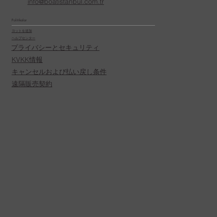
info@boatistanbul.com.tr
Politikalar
ヨットを追加
ヘルプセンター
プライバシーとセキュリティ
KVKK情報
キャンセルおよび払い戻し条件
遠隔販売契約