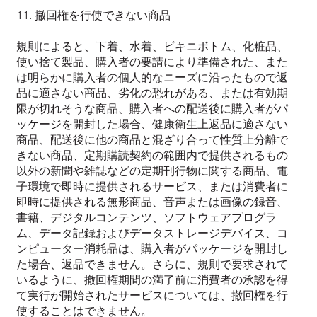
11. 撤回権を行使できない商品
規則によると、下着、水着、ビキニボトム、化粧品、
使い捨て製品、購入者の要請により準備された、また
は明らかに購入者の個人的なニーズに沿ったもので返
品に適さない商品、劣化の恐れがある、または有効期
限が切れそうな商品、購入者への配送後に購入者がパ
ッケージを開封した場合、健康衛生上返品に適さない
商品、配送後に他の商品と混ざり合って性質上分離で
きない商品、定期購読契約の範囲内で提供されるもの
以外の新聞や雑誌などの定期刊行物に関する商品、電
子環境で即時に提供されるサービス、または消費者に
即時に提供される無形商品、音声または画像の録音、
書籍、デジタルコンテンツ、ソフトウェアプログラ
ム、データ記録およびデータストレージデバイス、コ
ンピューター消耗品は、購入者がパッケージを開封し
た場合、返品できません。さらに、規則で要求されて
いるように、撤回権期間の満了前に消費者の承認を得
て実行が開始されたサービスについては、撤回権を行
使することはできません。