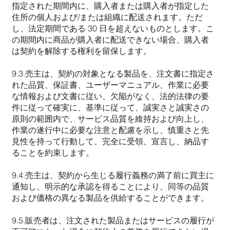
指定された期間内に、購入者または購入者が指定した
住所の個人および/または組織に配送されます。ただ
し、法定期間である 30 日を超えないものとします。こ
の期間内に商品が購入者に配送できない場合、購入者
は契約を解除する権利を留保します。
9.3.売主は、契約の対象となる製品を、注文書に指定さ
れた品質、保証書、ユーザーマニュアル、作業に必要
な情報および文書に従い、欠陥がなく、法的法律の要
件に従って確実に、基準に従って、誠実さと誠実さの
原則の範囲内で、サービス品質を維持および向上し、
作業の遂行中に必要な注意と配慮を示し、慎重さと先
見性を持って行動して、完全に受領、宣言し、納品す
ることを約束します。
9.4.売主は、契約から生じる履行義務の満了前に買主に
通知し、明示的な承認を得ることにより、同等の品質
および価格の異なる製品を供給することができます。
9.5.販売者は、注文された製品またはサービスの履行が