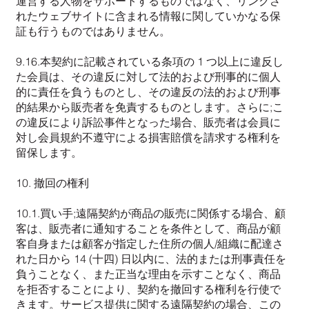
運営する人物をサポートするものではなく、リンクさ
れたウェブサイトに含まれる情報に関していかなる保
証も行うものではありません。
9.16.本契約に記載されている条項の 1 つ以上に違反し
た会員は、その違反に対して法的および刑事的に個人
的に責任を負うものとし、その違反の法的および刑事
的結果から販売者を免責するものとします。さらに;こ
の違反により訴訟事件となった場合、販売者は会員に
対し会員規約不遵守による損害賠償を請求する権利を
留保します。
10. 撤回の権利
10.1.買い手;遠隔契約が商品の販売に関係する場合、顧
客は、販売者に通知することを条件として、商品が顧
客自身または顧客が指定した住所の個人/組織に配達さ
れた日から 14 (十四) 日以内に、法的または刑事責任を
負うことなく、また正当な理由を示すことなく、商品
を拒否することにより、契約を撤回する権利を行使で
きます。サービス提供に関する遠隔契約の場合、この