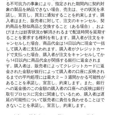
る不可抗力の事象により、指定された期間内に契約対
象の製品を納品できない場合、売主は、その状況を承
諾し、宣言し、買主に通知することを約束します。購
入者はまた、販売者に対して、注文のキャンセル、契
約商品を類似商品と交換すること（ある場合）、およ
び/または妨害状況が解消されるまで配送時間を延期す
ることを要求する権利を有します。購入者が注文をキ
ャンセルした場合、商品代金は14日以内に現金で一括
して購入者に支払われます。購入者がクレジットカー
ドで支払った場合、購入者が注文をキャンセルしてか
ら14日以内に商品代金が関係する銀行に返金されま
す。購入者は、販売者によってクレジットカードに返
金された金額が銀行によって購入者の口座に反映され
るまでの平均処理には最大 2 ～ 3 週間かかる可能性が
あることを承諾し、宣言し、約束します。また、銀行
への返金後のこの金額の購入者の口座への反映は銀行
取引プロセスに完全に関連しているため、購入者は遅
延の可能性について販売者に責任を負わせることはで
きないことを承諾し、宣言し、約束します。