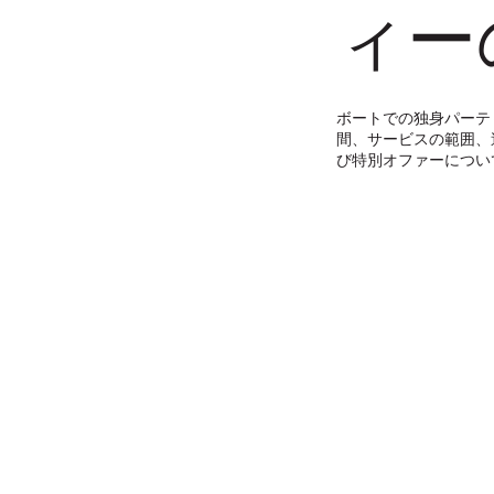
ィー
ボートでの独身パーテ
間、サービスの範囲、
び特別オファーについ