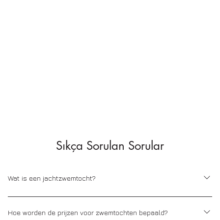
Sıkça Sorulan Sorular
Wat is een jachtzwemtocht?
Een zeiltocht is een bijzondere belevenis die meestal wordt
georganiseerd voor mensen die van de zee willen genieten.
Hoe worden de prijzen voor zwemtochten bepaald?