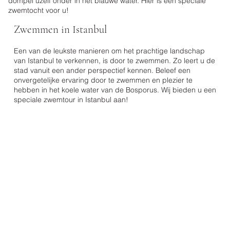
dompel uzelf onder in het blauwe water. Hier is een speciale
zwemtocht voor u!
Zwemmen in Istanbul
Wat bieden wij?
Een van de leukste manieren om het prachtige landschap
Jachtverhuur
Weergave
van Istanbul te verkennen, is door te zwemmen. Zo leert u de
Detail
Speciaal concept
stad vanuit een ander perspectief kennen. Beleef een
Muziek
Professionele fotoshoot
onvergetelijke ervaring door te zwemmen en plezier te
hebben in het koele water van de Bosporus. Wij bieden u een
speciale zwemtour in Istanbul aan!