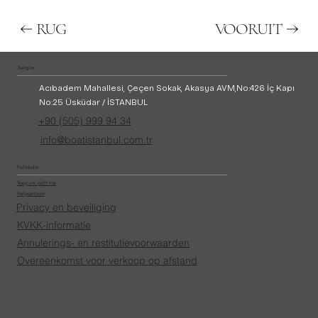
RUG
VOORUIT
İletişim
Acıbadem Mahallesi, Çeçen Sokak, Akasya AVM,
No:426 İç Kapı
No:25 Üsküdar / İSTANBUL
+90 (505) 999 94 34
info@boatistanbul.com.tr
Politikalar
Voeg uw jacht toe
Helpcentrum
Privacy en beveiliging
KVKK-informatie
Annulerings- en restitutievoorwaarden
Overeenkomst voor verkoop op afstand