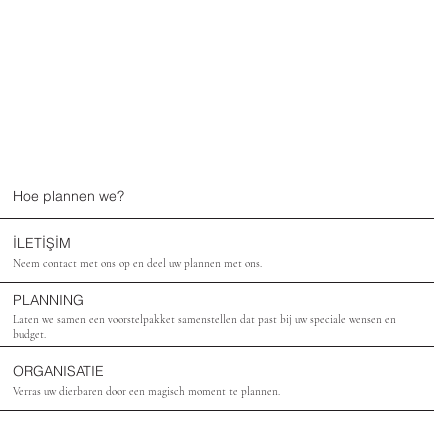
Hoe plannen we?
İLETİŞİM
Neem contact met ons op en deel uw plannen met ons.
PLANNING
Laten we samen een voorstelpakket samenstellen dat past bij uw speciale wensen en
budget.
ORGANISATIE
Verras uw dierbaren door een magisch moment te plannen.