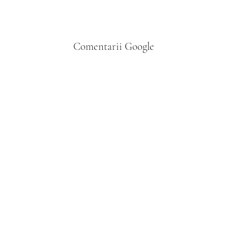
companie. Politicile de anulare variază de obicei în funcție de
data rezervării și perioada de anulare. Puteți contacta
compania noastră pentru informații detaliate.
Comentarii Google