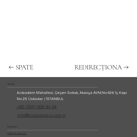
SPATE
REDIRECŢIONA
İletişim
Acıbadem Mahallesi, Çeçen Sokak, Akasya AVM,
No:426 İç Kapı
No:25 Üsküdar / İSTANBUL
+90 (505) 999 94 34
info@boatistanbul.com.tr
Politikalar
Adăugați iahtul dvs.