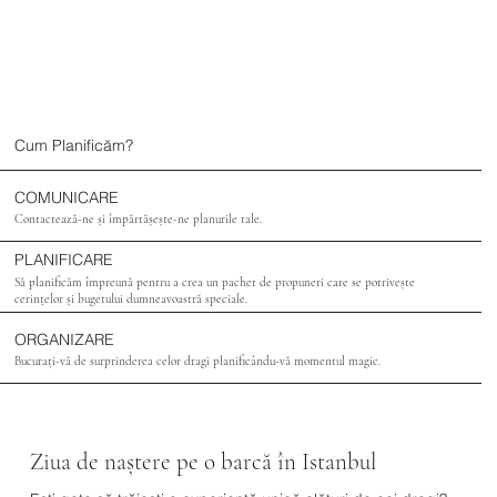
Cum Planificăm?
COMUNICARE
Contactează-ne și împărtășește-ne planurile tale.
PLANIFICARE
Să planificăm împreună pentru a crea un pachet de propuneri care se potrivește
cerințelor și bugetului dumneavoastră speciale.
ORGANIZARE
Bucurați-vă de surprinderea celor dragi planificându-vă momentul magic.
Ziua de naștere pe o barcă în Istanbul