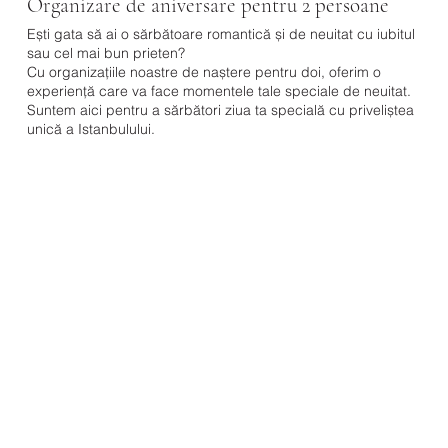
Organizare de aniversare pentru 2 persoane
Ești gata să ai o sărbătoare romantică și de neuitat cu iubitul
Ce oferim?
sau cel mai bun prieten?
Închiriere de iahturi
Atmosfera Romantica
Cu organizațiile noastre de naștere pentru doi, oferim o
Detaliu
Concept special
experiență care va face momentele tale speciale de neuitat.
Celebrare
Sedinta foto profesionala
Suntem aici pentru a sărbători ziua ta specială cu priveliștea
unică a Istanbulului.