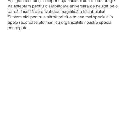
Ești gata să trăiești o experiență unică alături de cei dragi?
Vă așteptăm pentru o sărbătoare aniversară de neuitat pe o
barcă, însoțită de priveliștea magnifică a Istanbulului!
Suntem aici pentru a sărbători ziua ta cea mai specială în
apele răcoroase ale mării cu organizațiile noastre special
concepute.