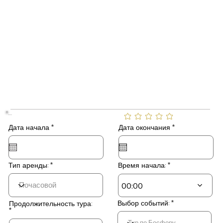
....
Еще нет оценок
r
r
Дата окончания
*
Дата начала
*
e
e
q
q
u
u
i
i
r
r
Тип аренды:
Время начала:
e
e
d
d
00:00
Выбор событий:
Продолжительность тура: