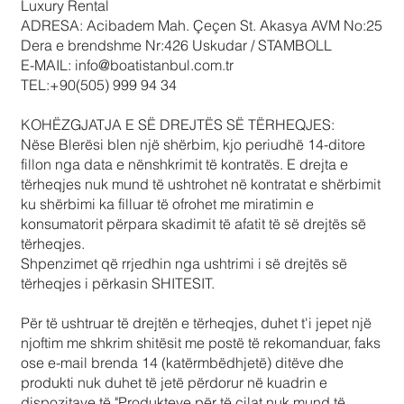
Luxury Rental
ADRESA: Acibadem Mah. Çeçen St. Akasya AVM No:25
Dera e brendshme Nr:426 Uskudar / STAMBOLL
E-MAIL:
info@boatistanbul.com.tr
TEL:+90(505) 999 94 34
KOHËZGJATJA E SË DREJTËS SË TËRHEQJES:
Nëse Blerësi blen një shërbim, kjo periudhë 14-ditore
fillon nga data e nënshkrimit të kontratës. E drejta e
tërheqjes nuk mund të ushtrohet në kontratat e shërbimit
ku shërbimi ka filluar të ofrohet me miratimin e
konsumatorit përpara skadimit të afatit të së drejtës së
tërheqjes.
Shpenzimet që rrjedhin nga ushtrimi i së drejtës së
tërheqjes i përkasin SHITESIT.
Për të ushtruar të drejtën e tërheqjes, duhet t'i jepet një
njoftim me shkrim shitësit me postë të rekomanduar, faks
ose e-mail brenda 14 (katërmbëdhjetë) ditëve dhe
produkti nuk duhet të jetë përdorur në kuadrin e
dispozitave të "Produkteve për të cilat nuk mund të