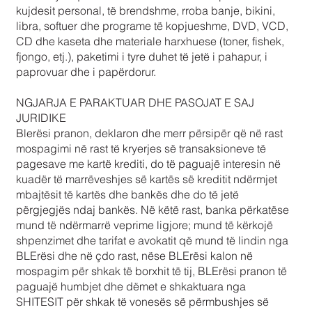
kujdesit personal, të brendshme, rroba banje, bikini,
libra, softuer dhe programe të kopjueshme, DVD, VCD,
CD dhe kaseta dhe materiale harxhuese (toner, fishek,
fjongo, etj.), paketimi i tyre duhet të jetë i pahapur, i
paprovuar dhe i papërdorur.
NGJARJA E PARAKTUAR DHE PASOJAT E SAJ
JURIDIKE
Blerësi pranon, deklaron dhe merr përsipër që në rast
mospagimi në rast të kryerjes së transaksioneve të
pagesave me kartë krediti, do të paguajë interesin në
kuadër të marrëveshjes së kartës së kreditit ndërmjet
mbajtësit të kartës dhe bankës dhe do të jetë
përgjegjës ndaj bankës. Në këtë rast, banka përkatëse
mund të ndërmarrë veprime ligjore; mund të kërkojë
shpenzimet dhe tarifat e avokatit që mund të lindin nga
BLErësi dhe në çdo rast, nëse BLErësi kalon në
mospagim për shkak të borxhit të tij, BLErësi pranon të
paguajë humbjet dhe dëmet e shkaktuara nga
SHITESIT për shkak të vonesës së përmbushjes së