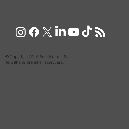
© Copyright 2019 Boat Istanbul®
Të gjitha të drejtat e rezervuara.