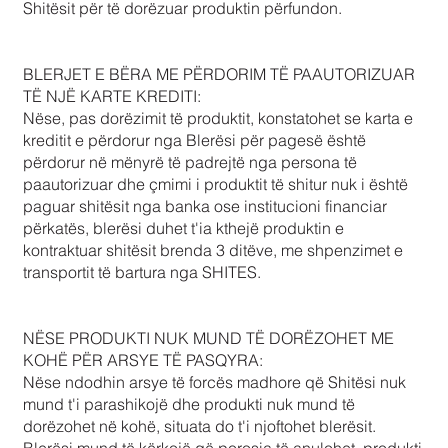
Shitësit për të dorëzuar produktin përfundon.
BLERJET E BËRA ME PËRDORIM TË PAAUTORIZUAR
TË NJË KARTE KREDITI:
Nëse, pas dorëzimit të produktit, konstatohet se karta e
kreditit e përdorur nga Blerësi për pagesë është
përdorur në mënyrë të padrejtë nga persona të
paautorizuar dhe çmimi i produktit të shitur nuk i është
paguar shitësit nga banka ose institucioni financiar
përkatës, blerësi duhet t'ia kthejë produktin e
kontraktuar shitësit brenda 3 ditëve, me shpenzimet e
transportit të bartura nga SHITES.
NËSE PRODUKTI NUK MUND TË DORËZOHET ME
KOHË PËR ARSYE TË PASQYRA:
Nëse ndodhin arsye të forcës madhore që Shitësi nuk
mund t'i parashikojë dhe produkti nuk mund të
dorëzohet në kohë, situata do t'i njoftohet blerësit.