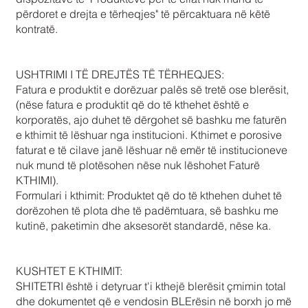
përdoret e drejta e tërheqjes" të përcaktuara në këtë
kontratë.
USHTRIMI I TË DREJTËS TË TËRHEQJES:
Fatura e produktit e dorëzuar palës së tretë ose blerësit,
(nëse fatura e produktit që do të kthehet është e
korporatës, ajo duhet të dërgohet së bashku me faturën
e kthimit të lëshuar nga institucioni. Kthimet e porosive
faturat e të cilave janë lëshuar në emër të institucioneve
nuk mund të plotësohen nëse nuk lëshohet Faturë
KTHIMI).
Formulari i kthimit: Produktet që do të kthehen duhet të
dorëzohen të plota dhe të padëmtuara, së bashku me
kutinë, paketimin dhe aksesorët standardë, nëse ka.
KUSHTET E KTHIMIT:
SHITETRI është i detyruar t'i kthejë blerësit çmimin total
dhe dokumentet që e vendosin BLErësin në borxh jo më