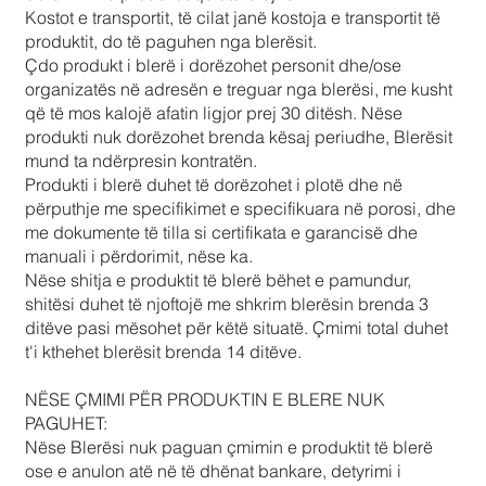
Kostot e transportit, të cilat janë kostoja e transportit të
produktit, do të paguhen nga blerësit.
Çdo produkt i blerë i dorëzohet personit dhe/ose
organizatës në adresën e treguar nga blerësi, me kusht
që të mos kalojë afatin ligjor prej 30 ditësh. Nëse
produkti nuk dorëzohet brenda kësaj periudhe, Blerësit
mund ta ndërpresin kontratën.
Produkti i blerë duhet të dorëzohet i plotë dhe në
përputhje me specifikimet e specifikuara në porosi, dhe
me dokumente të tilla si certifikata e garancisë dhe
manuali i përdorimit, nëse ka.
Nëse shitja e produktit të blerë bëhet e pamundur,
shitësi duhet të njoftojë me shkrim blerësin brenda 3
ditëve pasi mësohet për këtë situatë. Çmimi total duhet
t'i kthehet blerësit brenda 14 ditëve.
NËSE ÇMIMI PËR PRODUKTIN E BLERE NUK
PAGUHET:
Nëse Blerësi nuk paguan çmimin e produktit të blerë
ose e anulon atë në të dhënat bankare, detyrimi i