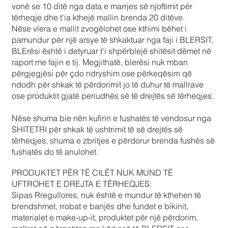
vonë se 10 ditë nga data e marrjes së njoftimit për
tërheqje dhe t'ia kthejë mallin brenda 20 ditëve.
Nëse vlera e mallit zvogëlohet ose kthimi bëhet i
pamundur për një arsye të shkaktuar nga faji i BLERSIT,
BLErësi është i detyruar t'i shpërblejë shitësit dëmet në
raport me fajin e tij. Megjithatë, blerësi nuk mban
përgjegjësi për çdo ndryshim ose përkeqësim që
ndodh për shkak të përdorimit jo të duhur të mallrave
ose produktit gjatë periudhës së të drejtës së tërheqjes.
Nëse shuma bie nën kufirin e fushatës të vendosur nga
SHITETRI për shkak të ushtrimit të së drejtës së
tërheqjes, shuma e zbritjes e përdorur brenda fushës së
fushatës do të anulohet.
PRODUKTET PËR TË CILËT NUK MUND TË
UFTROHET E DREJTA E TËRHEQJES:
Sipas Rregullores, nuk është e mundur të kthehen të
brendshmet, rrobat e banjës dhe fundet e bikinit,
materialet e make-up-it, produktet për një përdorim,