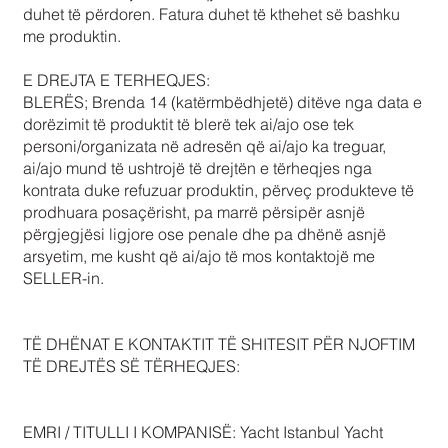
duhet të përdoren. Fatura duhet të kthehet së bashku
me produktin.
E DREJTA E TERHEQJES:
BLERËS; Brenda 14 (katërmbëdhjetë) ditëve nga data e
dorëzimit të produktit të blerë tek ai/ajo ose tek
personi/organizata në adresën që ai/ajo ka treguar,
ai/ajo mund të ushtrojë të drejtën e tërheqjes nga
kontrata duke refuzuar produktin, përveç produkteve të
prodhuara posaçërisht, pa marrë përsipër asnjë
përgjegjësi ligjore ose penale dhe pa dhënë asnjë
arsyetim, me kusht që ai/ajo të mos kontaktojë me
SELLER-in.
TË DHËNAT E KONTAKTIT TË SHITESIT PËR NJOFTIM
TË DREJTËS SË TËRHEQJES:
EMRI / TITULLI I KOMPANISË: Yacht Istanbul Yacht