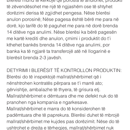
Blerësi mund të kërkojë që porosia të anulohet, produkti
të zëvendësohet me një të ngjashëm ose të shtyhet
dorëzimi derisa të zgjidhet pengesa. Nëse blerësi
anulon porosinë; Nëse pagesa është bërë me para në
dorë, kjo tarifë do të paguhet me para në dorë brenda
14 ditëve nga anulimi. Nëse blerësi ka bërë pagesën
me kartë krediti dhe anulon, çmimi i produktit do t'i
kthehet bankës brenda 14 ditëve nga anulimi, por
banka ka të ngjarë ta transferojë atë në llogarinë e
blerësit brenda 2-3 javësh.
DETYRIMI I BLERËSIT TË KONTROLLON PRODUKTIN:
Blerësi do të inspektojë mallrat/shërbimet që i
nënshtrohen kontratës përpara se t'i marrë ato;
gërvishtje, ambalazhe të thyera, të grisura etj.
Mallrat/shërbimet e dëmtuara dhe me defekt nuk do të
pranohen nga kompania e ngarkesave.
Mallrat/shërbimet e marra do të konsiderohen të
padëmtuara dhe të paprekura. Blerësi duhet të mbrojë
mallrat/shërbimet me kujdes pas dorëzimit. Nëse do të
ushtrohet e drejta e tërheqjes, mallrat/shërbimet nuk