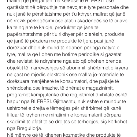
mallrat që përgatiten me kërkesë të BLERSIT ose
qartësisht në përputhje me nevojat e tyre personale dhe
nuk janë të përshtatshme për t'u kthyer, mallrat që janë
në rrezik përkeqësimi ose afati i skadencës së të cilave
ka të ngjarë të kalojë, produktet që janë të
papërshtatshme për t'u rikthyer për blerësin, produkte
që janë të përziera me produkte të tjera pasi janë
dorëzuar dhe nuk mund të ndahen për nga natyra e
tyre, mallra që lidhen me botime periodike si gazetat
dhe revistat, të ndryshme nga ato që ofrohen brenda
objektit të marrëveshjes së abonimit, shërbimet e kryera
në çast në mjedis elektronik ose mallra jo-materiale të
dorëzuara menjëherë te konsumatori, dhe pajisje të
shëndosha ose imazhe, të dhënat e magazinimit,
programet kompjuterike dhe regjistrimet dixhitale është
hapur nga BLERËSI. Gjithashtu, nuk është e mundur të
ushtrohet e drejta e tërheqjes për shërbimet që kanë
filluar të kryhen me miratimin e konsumatorit përpara
skadimit të afatit të së drejtës së tërheqjes, siç kërkohet
nga Rregullorja.
Në mënyrë që të kthehen kozmetike dhe produkte të