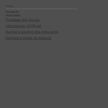
Politikalar
Shtoni Jahtin Tuaj
Qendra e Ndihmës
Privatësia dhe Siguria
Informacioni i KVKK-së
Kushtet e anulimit dhe rimbursimit
Kontrata e shitjes në distancë