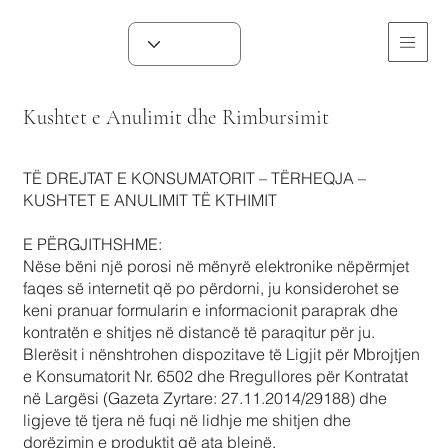
Kushtet e Anulimit dhe Rimbursimit
TË DREJTAT E KONSUMATORIT – TËRHEQJA –
KUSHTET E ANULIMIT TË KTHIMIT
E PËRGJITHSHME:
Nëse bëni një porosi në mënyrë elektronike nëpërmjet
faqes së internetit që po përdorni, ju konsiderohet se
keni pranuar formularin e informacionit paraprak dhe
kontratën e shitjes në distancë të paraqitur për ju.
Blerësit i nënshtrohen dispozitave të Ligjit për Mbrojtjen
e Konsumatorit Nr. 6502 dhe Rregullores për Kontratat
në Largësi (Gazeta Zyrtare: 27.11.2014/29188) dhe
ligjeve të tjera në fuqi në lidhje me shitjen dhe
dorëzimin e produktit që ata blejnë.