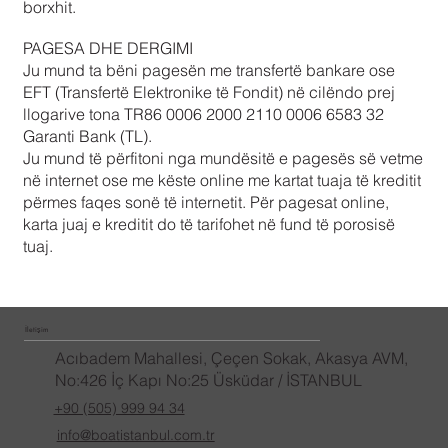
borxhit.
PAGESA DHE DERGIMI
Ju mund ta bëni pagesën me transfertë bankare ose
EFT (Transfertë Elektronike të Fondit) në cilëndo prej
llogarive tona TR86 0006 2000 2110 0006 6583 32
Garanti Bank (TL).
Ju mund të përfitoni nga mundësitë e pagesës së vetme
në internet ose me këste online me kartat tuaja të kreditit
përmes faqes sonë të internetit. Për pagesat online,
karta juaj e kreditit do të tarifohet në fund të porosisë
tuaj.
İletişim
Acıbadem Mahallesi, Çeçen Sokak, Akasya AVM,
No:426 İç Kapı No:25 Üsküdar / İSTANBUL
+90 (505) 999 94 34
info@boatistanbul.com.tr