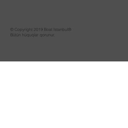
© Copyright 2019 Boat Istanbul®
Bütün hüquqlar qorunur.