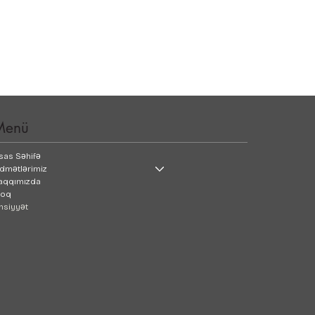
Menü
sas Səhifə
idmətlərimiz
aqqımızda
loq
nsiyyət