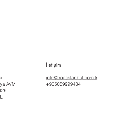
İletişim
i,
info@boatistanbul.com.tr
sya AVM
+905059999434
426
UL