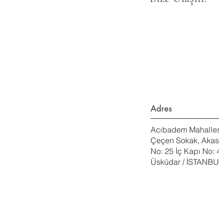
Adres
Acıbadem Mahalles
Çeçen Sokak, Aka
No: 25 İç Kapı No: 
Üsküdar / İSTANB