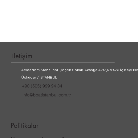
İletişim
Acıbadem Mahallesi, Çeçen Sokak, Akasya AVM,
No:426 İç Kapı No
Üsküdar / İSTANBUL
+90 (505) 999 94 34
info@boatistanbul.com.tr
Politikalar