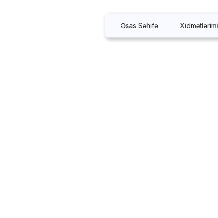
Əsas Səhifə
Xidmətlərim