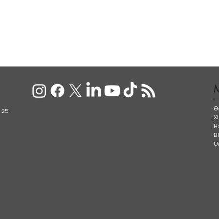
Ə
:25
X
H
B
Ü