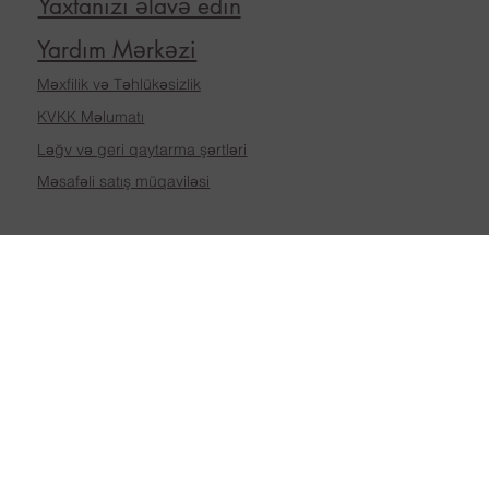
Yaxtanızı əlavə edin
Yardım Mərkəzi
Məxfilik və Təhlükəsizlik
KVKK Məlumatı
Ləğv və geri qaytarma şərtləri
Məsafəli satış müqaviləsi