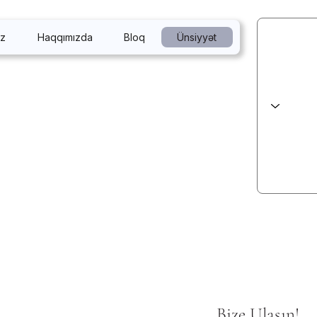
iz
Haqqımızda
Bloq
Ünsiyyət
Bize Ulaşın!