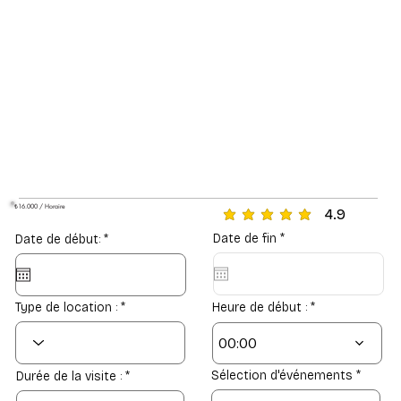
₺16.000 / Horaire
4.9
la note moyenne est 4.9 s
r
r
Date de fin
*
Date de début:
*
e
e
q
q
u
u
i
i
r
r
Type de location :
Heure de début :
e
e
d
d
00:00
Sélection d'événements
Durée de la visite :