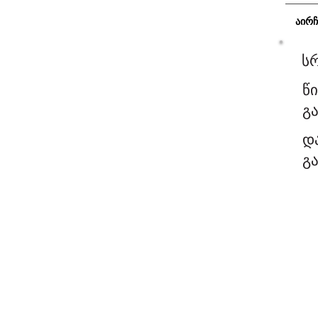
აირ
ს
წ
გ
დ
გ