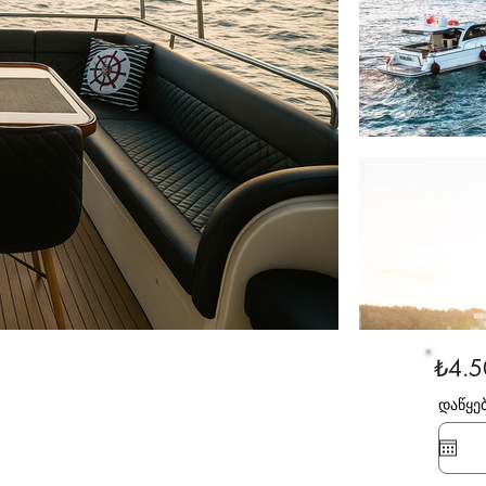
₺4.5
დაწყე