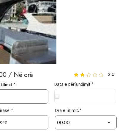
00 / Në orë
2.0
average rating is 2 out of 
r
Data e përfundimit
*
r
fillimit
*
e
e
q
q
u
u
i
i
r
r
e
e
qirasë:
Ora e fillimit:
d
d
00:00