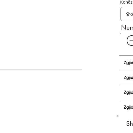
Kohëzg
Numr
Zgji
Zgjid
Zgji
Zgjid
Sh