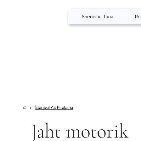
Shërbimet tona
Rr
/
İstanbul Yat Kiralama
Jaht motorik