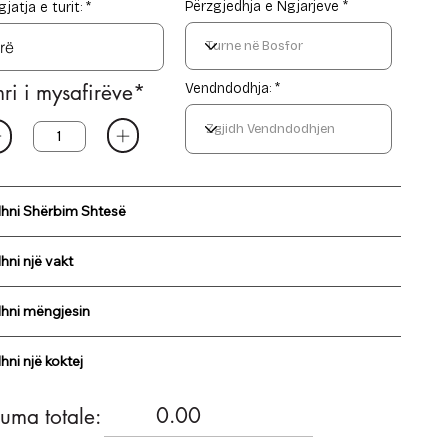
Përzgjedhja e Ngjarjeve
jatja e turit:
i i mysafirëve*
Vendndodhja: *
dhni Shërbim Shtesë
hni një vakt
dhni mëngjesin
hni një koktej
0.00
uma totale: