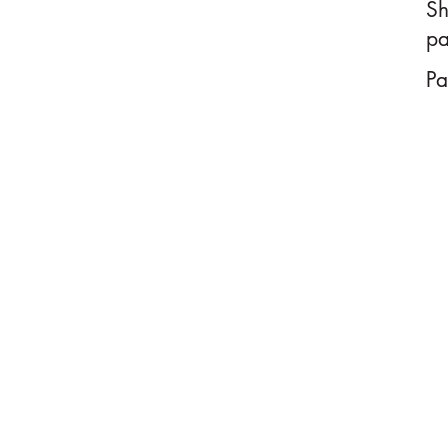
S
pa
Pa