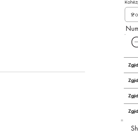
Kohëzg
Numr
Zgji
Zgjid
Zgji
Zgjid
Sh