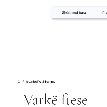
Shërbimet tona
Rr
/
İstanbul Yat Kiralama
Varkë ftese