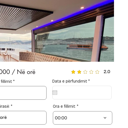
000 / Në orë
2.0
average rating is 2 out of 
r
Data e përfundimit
*
r
fillimit
*
e
e
q
q
u
u
i
i
r
r
e
e
qirasë:
Ora e fillimit:
d
d
00:00