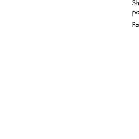
S
pa
Pa