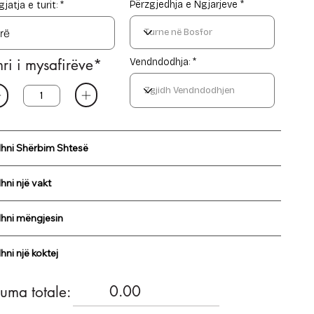
Përzgjedhja e Ngjarjeve
jatja e turit:
i i mysafirëve*
Vendndodhja: *
dhni Shërbim Shtesë
hni një vakt
dhni mëngjesin
hni një koktej
0.00
uma totale: