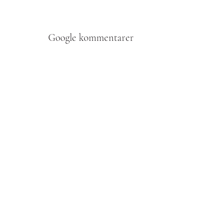
bokningen. Beroende på betalningsvillkoren kan du vanligtvis bli
skyldig att göra en förskottsbetalning och betala det
återstående beloppet inom en viss tid före evenemangsdatumet.
Google kommentarer