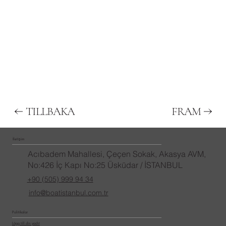
TILLBAKA
FRAM
İletişim
Acıbadem Mahallesi, Çeçen Sokak, Akasya AVM,
No:426 İç Kapı No:25 Üsküdar / İSTANBUL
+90 (505) 999 94 34
info@boatistanbul.com.tr
Politikalar
Lägg till din yacht