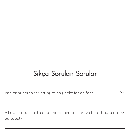
Sıkça Sorulan Sorular
Vad är priserna för att hyra en yacht för en fest?
Hyrpriser för partyyacht varierar beroende på storleken på
båten du väljer, hyresperioden, typen av organisation och
Vilket är det minsta antal personer som krävs för att hyra en
partybåt?
tilläggstjänster. Kontakta oss för mer information om priser och
för att se över våra erbjudanden.
Det minsta antalet gäster varierar beroende på båtens kapacitet