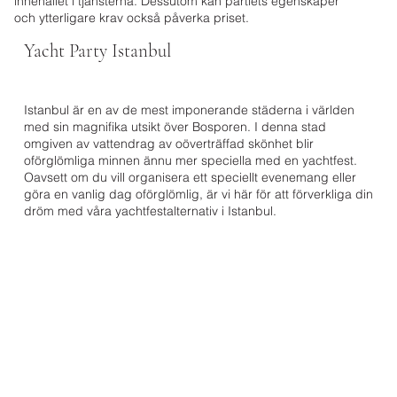
innehållet i tjänsterna. Dessutom kan partiets egenskaper
och ytterligare krav också påverka priset.
Yacht Party Istanbul
Vad erbjuder vi?
Yachtuthyrning
Se
Istanbul är en av de mest imponerande städerna i världen
Detalj
Speciellt koncept
med sin magnifika utsikt över Bosporen. I denna stad
Musik
Professionell fotografering
omgiven av vattendrag av oöverträffad skönhet blir
oförglömliga minnen ännu mer speciella med en yachtfest.
Oavsett om du vill organisera ett speciellt evenemang eller
göra en vanlig dag oförglömlig, är vi här för att förverkliga din
dröm med våra yachtfestalternativ i Istanbul.