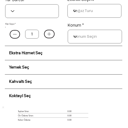
Kişi Sayısı*
Konum *
Ekstra Hizmet Seç
Yemek Seç
Kahvaltı Seç
Kokteyl Seç
0.00
Toplam Tutar:
Ön Ödeme Tutarı:
0.00
Kalan Ödeme:
0.00