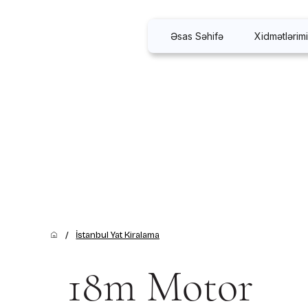
Əsas Səhifə
Xidmətlərim
/
İstanbul Yat Kiralama
18m Motor