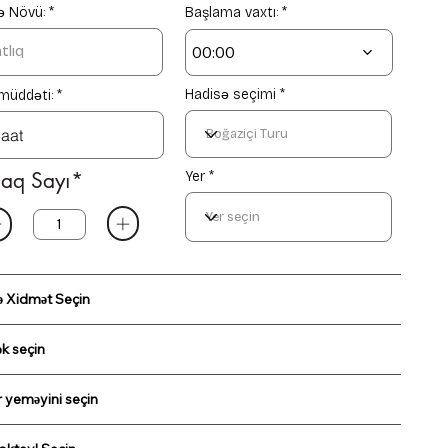
e
e
ə Növü:
Başlama vaxtı:
d
d
00:00
Hadisə seçimi
müddəti:
aq Sayı*
Yer *
ə Xidmət Seçin
k seçin
r yeməyini seçin