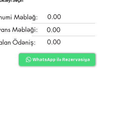
okteyl Seçin
0.00
umi Məbləğ:
ans Məbləği:
0.00
0.00
lan Ödəniş:
WhatsApp ilə Rezervasiya