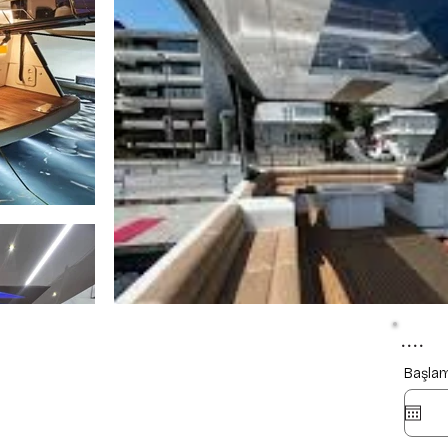
....
Başlam