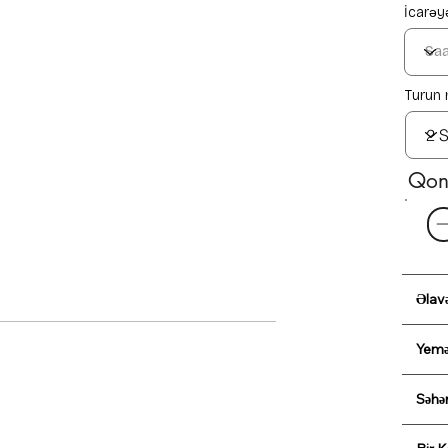
İcarəy
Turun 
Qon
Əlav
Yemə
Səhə