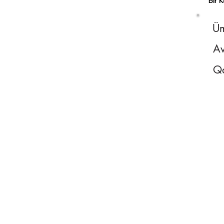
Bir K
Üm
Av
Qa