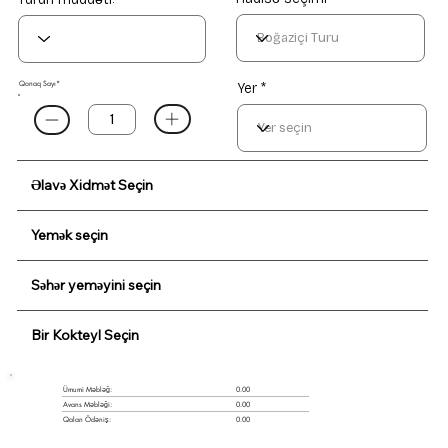
Qonaq Sayı*
Yer *
Əlavə Xidmət Seçin
Yemək seçin
Səhər yeməyini seçin
Bir Kokteyl Seçin
0.00
Ümumi Məbləğ:
Avans Məbləği:
0.00
Qalan Ödəniş:
0.00