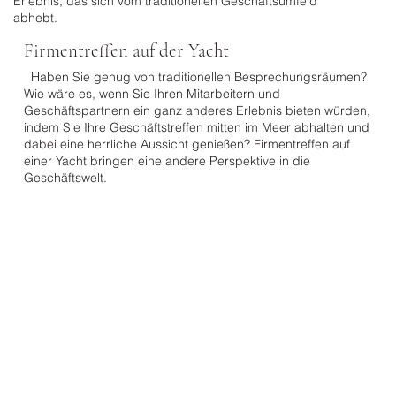
Erlebnis, das sich vom traditionellen Geschäftsumfeld
abhebt.
Firmentreffen auf der Yacht
Haben Sie genug von traditionellen Besprechungsräumen?
​Was bieten wir an?
Wie wäre es, wenn Sie Ihren Mitarbeitern und
​Yachtvermietung
​Landschaft
Geschäftspartnern ein ganz anderes Erlebnis bieten würden,
​Details
​Sonderkonzept
indem Sie Ihre Geschäftstreffen mitten im Meer abhalten und
​Musik
​Professionelle Fotografie
dabei eine herrliche Aussicht genießen? Firmentreffen auf
einer Yacht bringen eine andere Perspektive in die
Geschäftswelt.