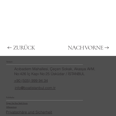
ZURÜCK
NACH VORNE
İletişim
Acıbadem Mahallesi, Çeçen Sokak, Akasya AVM,
No:426 İç Kapı No:25 Üsküdar / İSTANBUL
+90 (505) 999 94 34
info@boatistanbul.com.tr
Politikalar
Fügen Sie Ihre Yacht hinzu
Hilfezentrum
​Privatsphäre und Sicherheit