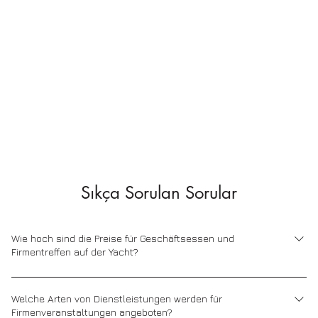
Sıkça Sorulan Sorular
Wie hoch sind die Preise für Geschäftsessen und
Firmentreffen auf der Yacht?
Die Preise für Geschäftsessen und Firmentreffen auf einer Yacht
variieren je nach Größe der gewählten Yacht, Leistungsumfang,
Welche Arten von Dienstleistungen werden für
Firmenveranstaltungen angeboten?
Menüoptionen und Einzelheiten der Organisation. Bitte