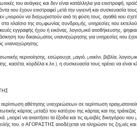
κές του ανάγκες και δεν είναι κατάλληλα για επιστροφή, προϊ
ϊόντα που έχουν επιστραφεί μετά την υγιεινή και συσκευασία τ
εν μπορούν να διαχωριστούν από τη φύση τους, αγαθά που σχετί
αι στο πλαίσιο της συμφωνίας συνδρομής, υπηρεσίες που εκτελο
κευές εγγραφής ήχου ή εικόνας, λογισμικό αποθήκευσης, ψηφια
 άσκηση του δικαιώματος υπαναχώρησης για υπηρεσίες που έχουν
τος υπαναχώρησης.
ωπικής περιποίησης, εσώρουχα, μαγιό, μπικίνι, βιβλία, λογισμ
, κασέτα, κορδέλα κ.λπ.), η συσκευασία τους πρέπει να είναι κ
ΤΗΣ
σε περίπτωση αθέτησης υποχρεώσεων σε περίπτωση πραγματοπο
τικής κάρτας μεταξύ του κατόχου της κάρτας και της τράπεζας κ
ικά. μπορεί να απαιτήσει τα έξοδα και τις αμοιβές δικηγόρου π
ιλής του, ο ΑΓΟΡΑΣΤΗΣ αποδέχεται να πληρώσει τις ζημιές και