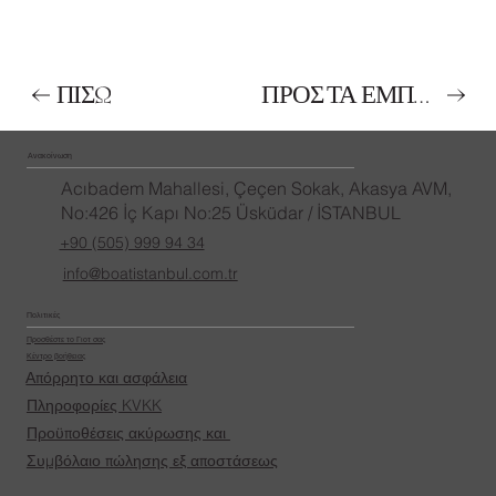
ΠΊΣΩ
ΠΡΟΣ ΤΑ ΕΜΠΡΟΣ
Ανακοίνωση
Acıbadem Mahallesi, Çeçen Sokak, Akasya AVM,
No:426 İç Kapı No:25 Üsküdar / İSTANBUL
+90 (505) 999 94 34
info@boatistanbul.com.tr
Πολιτικές
Προσθέστε το Γιοτ σας
Κέντρο βοήθειας
Απόρρητο και ασφάλεια
Πληροφορίες KVKK
Προϋποθέσεις ακύρωσης και
Συμβόλαιο πώλησης εξ αποστάσεως