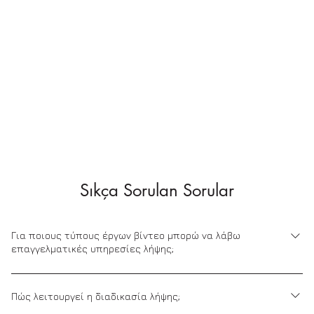
Sıkça Sorulan Sorular
Για ποιους τύπους έργων βίντεο μπορώ να λάβω
επαγγελματικές υπηρεσίες λήψης;
Η επαγγελματική μας υπηρεσία παραγωγής βίντεο καλύπτει
μια ποικιλία έργων βίντεο. Μπορείτε να επικοινωνήσετε μαζί
Πώς λειτουργεί η διαδικασία λήψης;
μας για εταιρικά βίντεο, βίντεο γάμου, βίντεο εκδηλώσεων,