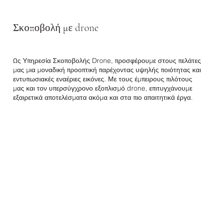
Σκοποβολή με drone
Τι Προσφέρουμε;
Προωθητική Ταινία
Προσωπική βολή
Ως Υπηρεσία Σκοποβολής Drone, προσφέρουμε στους πελάτες
Λεπτομέρεια
Ειδική ιδέα
μας μια μοναδική προοπτική παρέχοντας υψηλής ποιότητας και
Ξεχωριστή μέρα
Δραστηριότητα
εντυπωσιακές εναέριες εικόνες. Με τους έμπειρους πιλότους
μας και τον υπερσύγχρονο εξοπλισμό drone, επιτυγχάνουμε
εξαιρετικά αποτελέσματα ακόμα και στα πιο απαιτητικά έργα.