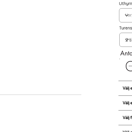
Uthyrn
Turens
Anta
Välj 
Välj 
Välj 