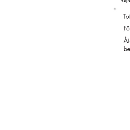
Välj 
To
Fö
Åt
be