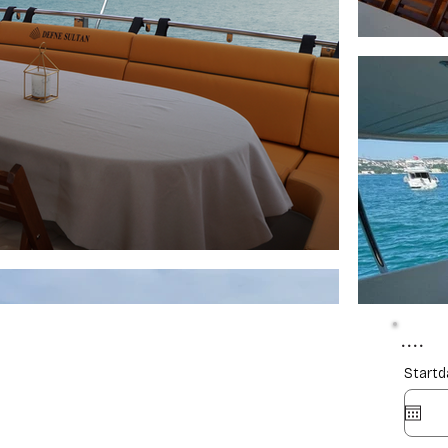
....
Start