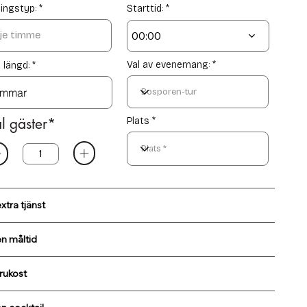
e
e
ingstyp:
Starttid:
d
d
00:00
Val av evenemang:
 längd:
l gäster*
Plats *
extra tjänst
en måltid
frukost