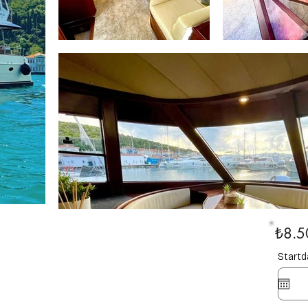
₺8.5
Start