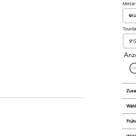
Mietart
Tourda
Anz
Zusa
Wähl
Früh