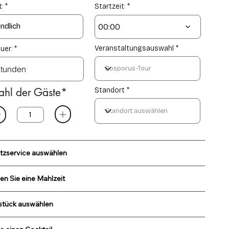
e
e
:
Startzeit:
d
d
00:00
Veranstaltungsauswahl
uer:
ahl der Gäste*
Standort *
tzservice auswählen
en Sie eine Mahlzeit
stück auswählen