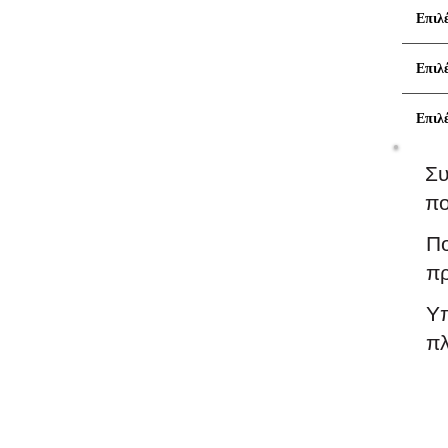
Επιλέ
Επιλ
Επιλέ
Συ
πο
Π
πρ
Υ
π