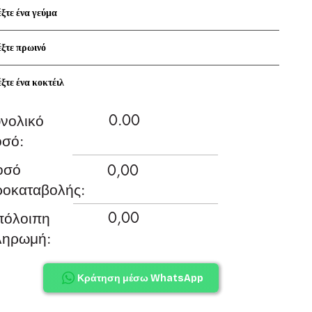
ξτε ένα γεύμα
έξτε πρωινό
ξτε ένα κοκτέιλ
0.00
νολικό
σό:
οσό
0,00
οκαταβολής:
0,00
πόλοιπη
ληρωμή:
Κράτηση μέσω WhatsApp