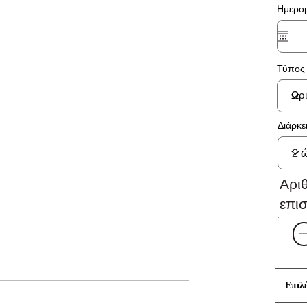
Ημερομ
Τύπος 
Διάρκε
Αρι
επι
Επιλ