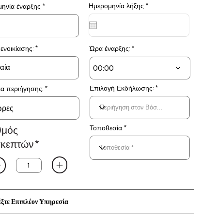
r
Ημερομηνία λήξης
*
r
ηνία έναρξης
*
e
e
q
q
u
u
i
i
r
r
e
e
ενοικίασης:
Ώρα έναρξης:
d
d
00:00
Επιλογή Εκδήλωσης:
ια περιήγησης:
θμός
Τοποθεσία *
σκεπτών*
έξτε Επιπλέον Υπηρεσία