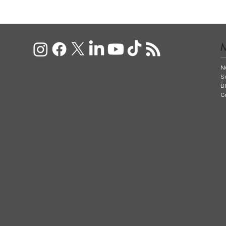
N
S
B
C