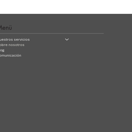
Menü
uestros servicios
obre nosotros
log
omunicación