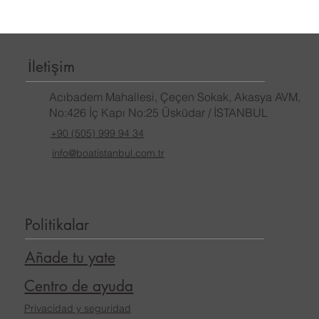
İletişim
Acıbadem Mahallesi, Çeçen Sokak, Akasya AVM,
No:426 İç Kapı No:25 Üsküdar / İSTANBUL
+90 (505) 999 94 34
info@boatistanbul.com.tr
Politikalar
Añade tu yate
Centro de ayuda
Privacidad y seguridad