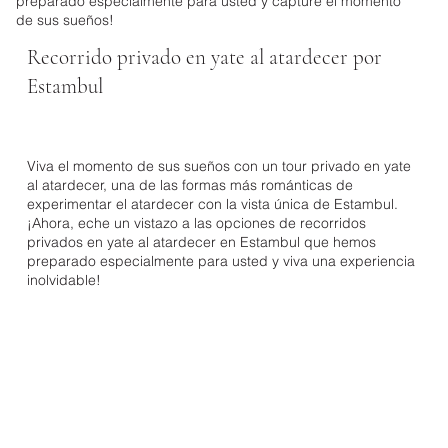
preparado especialmente para usted y capture el momento
de sus sueños!
Recorrido privado en yate al atardecer por
Estambul
¿Qué ofrecemos?
Alquiler de yates
Vista
Detaylar
Concepto especial
Müzik
Sesión de fotos profesional
Viva el momento de sus sueños con un tour privado en yate
al atardecer, una de las formas más románticas de
experimentar el atardecer con la vista única de Estambul.
¡Ahora, eche un vistazo a las opciones de recorridos
privados en yate al atardecer en Estambul que hemos
preparado especialmente para usted y viva una experiencia
inolvidable!