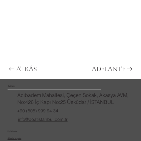
ATRÁS
ADELANTE
İletişim
Acıbadem Mahallesi, Çeçen Sokak, Akasya AVM,
No:426 İç Kapı No:25 Üsküdar / İSTANBUL
+90 (505) 999 94 34
info@boatistanbul.com.tr
Politikalar
Añade tu yate