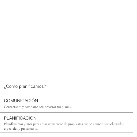
¿Cómo planificamos?
COMUNICACIÓN
Contáctanos y comparte con nosotros tus planes.
PLANIFICACIÓN
Planifiquemos juntos para crear un paquete de propuestas que se ajuste a sus solicitudes
especiales y presupuesto.