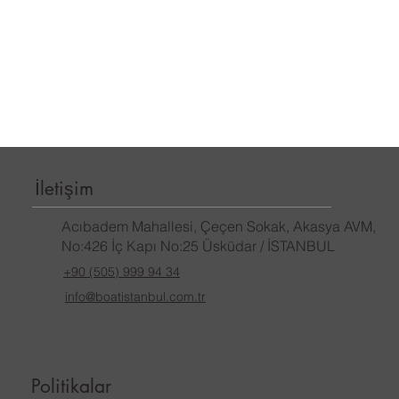
İletişim
Acıbadem Mahallesi, Çeçen Sokak, Akasya AVM,
No:426 İç Kapı No:25 Üsküdar / İSTANBUL
+90 (505) 999 94 34
info@boatistanbul.com.tr
Politikalar