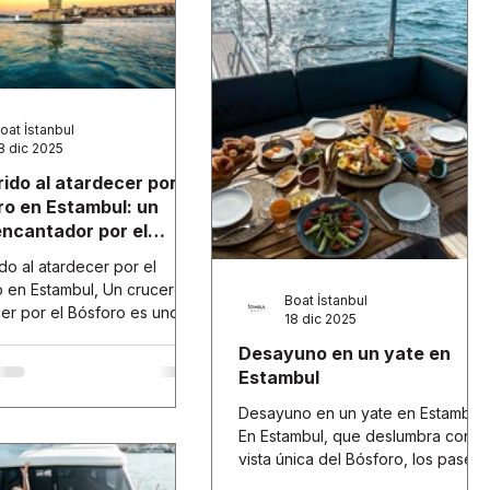
oat İstanbul
8 dic 2025
ido al atardecer por el
ro en Estambul: un
encantador por el
ro
do al atardecer por el
 en Estambul, Un crucero al
Boat İstanbul
er por el Bósforo es uno
18 dic 2025
 momentos más cautivadores
Desayuno en un yate en
turaleza. Vivir este
Estambul
o en el corazón de la
 sobre las aguas del
Desayuno en un yate en Estambul,
, se convierte en una
En Estambul, que deslumbra con s
ncia inolvidable.
vista única del Bósforo, los paseo
en barco con desayuno son muy