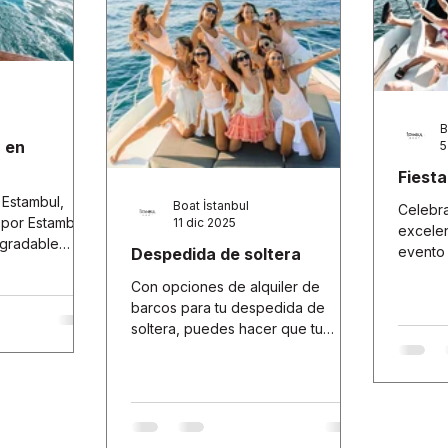
B
 en
5
Fiesta
 Estambul,
Boat İstanbul
Celebra
 por Estambul.
11 dic 2025
excelen
agradable
evento 
Despedida de soltera
 las aguas,
inolvida
ficas vistas
Con opciones de alquiler de
bra nuestras
barcos para tu despedida de
ro, diseñadas
soltera, puedes hacer que tu
idable aventura
momento especial sea realmente
os a pasar un
especial.
uestros yates
ilas aguas del
ircundantes.