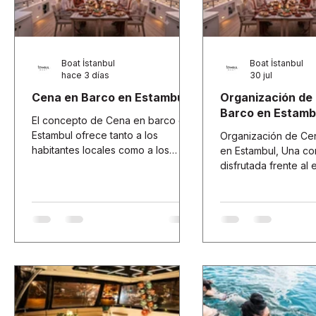
Boat İstanbul
Boat İstanbul
hace 3 días
30 jul
Cena en Barco en Estambul
Organización de
Barco en Estamb
El concepto de Cena en barco en
Estambul ofrece tanto a los
Organización de Ce
habitantes locales como a los
en Estambul, Una c
visitantes nacionales e
disfrutada frente al 
internacionales un espectáculo
histórico del Estrec
visual y una ruta gastronómica
acompañada por sus
personalizada.
puentes y la suave b
siempre ocupa un l
especial.