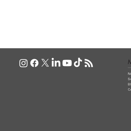
N
S
B
C