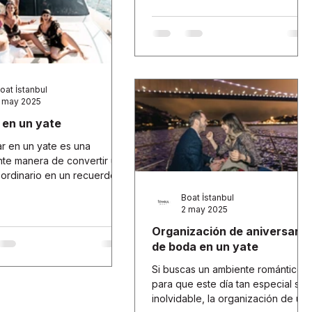
populares para una experiencia
inolvidable. Un desayuno en un
barco ofrece tanto una comida
deliciosa como la oportunidad de
disfrutar de la magnífica vista del
Bósforo en su máxima expresión.
oat İstanbul
En este artículo, exploraremos las
 may 2025
razones y los detalles para
 en un yate
disfrutar de los paseos en barco
con desayuno organizados para
r en un yate es una
descubrir las bellezas de Es
te manera de convertir un
ordinario en un recuerdo
ble.
Boat İstanbul
2 may 2025
Organización de aniversario
de boda en un yate
Si buscas un ambiente romántico
para que este día tan especial sea
inolvidable, la organización de un