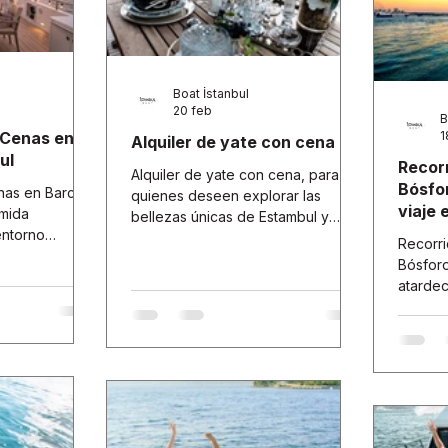
Boat İstanbul
20 feb
B
 Cenas en
1
Alquiler de yate con cena
ul
Recorr
Alquiler de yate con cena, para
Bósfo
nas en Barco
quienes deseen explorar las
viaje 
omida
bellezas únicas de Estambul y
Bósfo
entorno
disfrutar de una velada romántica,
Recorri
ho de Estambul,
cenar en un yate es una magnífica
Bósforo
 fascinantes
opción. Disfrutar de una deliciosa
atardec
risa del mar,
cena en las tranquilas aguas del
de los
ugar muy
Bósforo, con vistas
de la na
impresionantes, ofrece una
moment
experiencia inolvidable. Aquí
ciudad,
tienes algunas opciones para
Bósforo
cenar en un yate y disfrutar de una
experie
velada inolvidable: