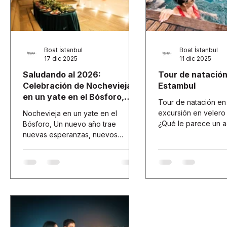
Boat İstanbul
Boat İstanbul
17 dic 2025
11 dic 2025
Saludando al 2026:
Tour de natación
Celebración de Nochevieja
Estambul
en un yate en el Bósforo,
Tour de natación en
Estambul
excursión en velero
Nochevieja en un yate en el
¿Qué le parece un 
Bósforo, Un nuevo año trae
paseo en velero por
nuevas esperanzas, nuevos
rodeado de las magní
comienzos y el deseo de superar
de Estambul? Descu
el cansancio del año que ya pasó.
excursiones en vele
Con la caída de las últimas hojas
para vivir una inolv
del 2025, ya empieza a asomar en
marítima. Le invitam
nuestras mentes esa dulce
día inolvidable en n
pregunta: "¿Qué haremos esta
de lujo en las tranqu
Nochevieja?".
Bósforo y las islas c