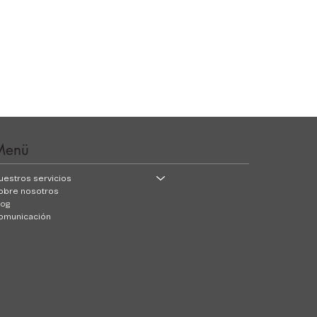
Menü
uestros servicios
obre nosotros
log
omunicación