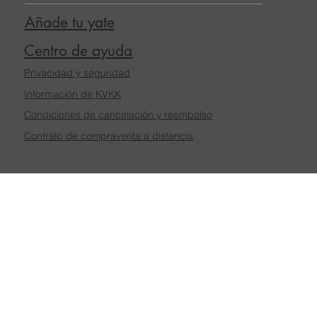
Añade tu yate
Centro de ayuda
Privacidad y seguridad
Información de KVKK
Condiciones de cancelación y reembolso
Contrato de compraventa a distancia