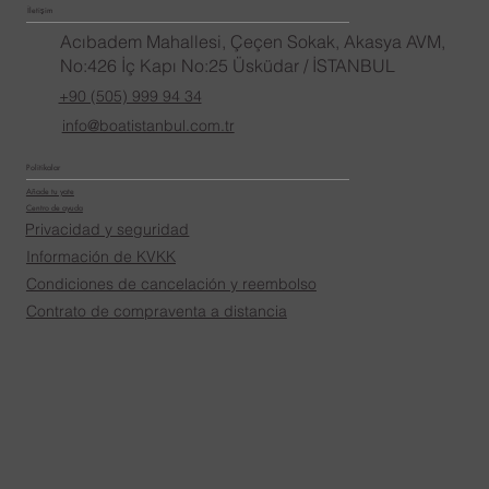
İletişim
Acıbadem Mahallesi, Çeçen Sokak, Akasya AVM,
No:426 İç Kapı No:25 Üsküdar / İSTANBUL
+90 (505) 999 94 34
info@boatistanbul.com.tr
Politikalar
Añade tu yate
Centro de ayuda
Privacidad y seguridad
Información de KVKK
Condiciones de cancelación y reembolso
Contrato de compraventa a distancia